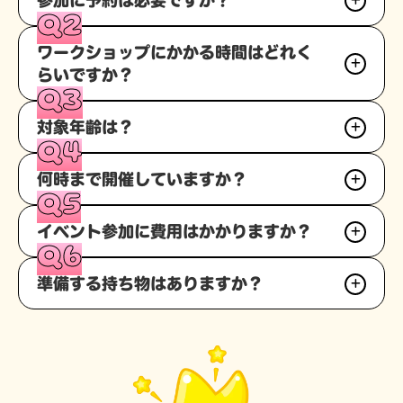
参加に予約は必要ですか？
Q2
不要です。当日会場へお越しください。
ワークショップにかかる時間はどれく
らいですか？
Q3
10分～30分ほどです。ワークショップの内容によって変
対象年齢は？
わりますが3歳のお子様でも飽きることなく楽しめる内容
Q4
になっています。
3歳から小学校低学年までお楽しみいただけます。保護者
何時まで開催していますか？
の方とご一緒に参加ください。
Q5
各施設の営業時間に準じます。参加される会場の詳細ペー
イベント参加に費用はかかりますか？
ジをご覧ください。
Q6
参加はすべて無料です。
準備する持ち物はありますか？
持ち物の準備は不要です。お気軽にお越しください。