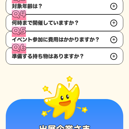
10分～30分ほどです。ワークショップの内容によって変
対象年齢は？
わりますが3歳のお子様でも飽きることなく楽しめる内容
Q4
になっています。
3歳から小学校低学年までお楽しみいただけます。保護者
何時まで開催していますか？
の方とご一緒に参加ください。
Q5
各施設の営業時間に準じます。参加される会場の詳細ペー
イベント参加に費用はかかりますか？
ジをご覧ください。
Q6
参加はすべて無料です。
準備する持ち物はありますか？
持ち物の準備は不要です。お気軽にお越しください。