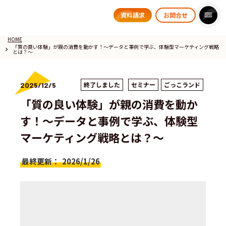
資料請求
お問合せ
dehaze
HOME
「質の良い体験」が親の消費を動かす！～データと事例で学ぶ、体験型マーケティング戦略
keyboard_arrow_right
とは？～
終了しました
セミナー
ごっこランド
2025/12/5
「質の良い体験」が親の消費を動か
す！～データと事例で学ぶ、体験型
マーケティング戦略とは？～
最終更新：
2026/1/26