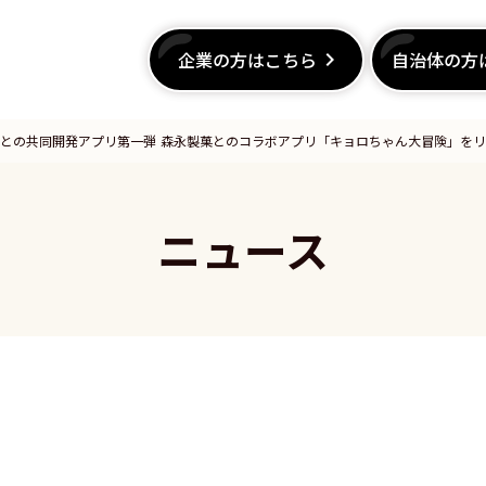
企業の方はこちら
企業の方はこちら
keyboard_arrow_right
keyboard_arrow_right
自治体の方
自治体の方
との共同開発アプリ第一弾 森永製菓とのコラボアプリ「キョロちゃん大冒険」をリ
ニュース