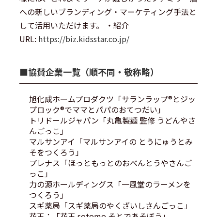
への新しいブランディング・マーケティング手法と
して活用いただけます。 ・紹介
URL:
https://biz.kidsstar.co.jp/
■︎協賛企業一覧（順不同・敬称略）
旭化成ホームプロダクツ「サランラップ®とジッ
プロック®でママとパパのおてつだい」
トリドールジャパン「丸亀製麺 監修 うどんやさ
んごっこ」
マルサンアイ「マルサンアイの とうにゅうとみ
そをつくろう」
プレナス「ほっともっとのおべんとうやさんご
っこ」
力の源ホールディングス「一風堂のラーメンを
つくろう」
スギ薬局「スギ薬局のやくざいしさんごっこ」
花王：「花王 sotomo そとであそぼう」