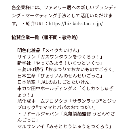
各企業様には、ファミリー層への新しいブランディ
ング・マーケティング手法として活用いただけま
す。 ・紹介URL：
https://biz.kidsstar.co.jp/
協賛企業一覧（順不同・敬称略）
明色化粧品「メイクたいけん」
サイサン「ガスワンタウンをつくろう！」
新学社「やってみよう！いくつといくつ」
三菱UFJ銀行「おまつりでおかいものすごろく」
日本生命「びょういんのせんせいごっこ」
日本航空「JALのおしごとたいけん」
串カツ田中ホールディングス「くしカツしゅぎ
ょう！」
旭化成ホームプロダクツ「サランラップ®とジッ
プロック®でママとパパのおてつだい」
トリドールジャパン「丸亀製麺監修 うどんやさ
んごっこ」
マルサンアイ「みそととうにゅうをつくろう」