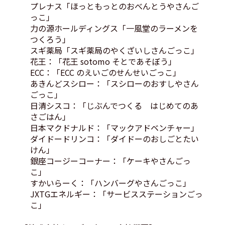
プレナス「ほっともっとのおべんとうやさんご
っこ」
力の源ホールディングス「一風堂のラーメンを
つくろう」
スギ薬局「スギ薬局のやくざいしさんごっこ」
花王：「花王 sotomo そとであそぼう」
ECC：「ECC のえいごのせんせいごっこ」
あきんどスシロー：「スシローのおすしやさん
ごっこ」
日清シスコ：「じぶんでつくる はじめてのあ
さごはん」
日本マクドナルド：「マックアドベンチャー」
ダイドードリンコ：「ダイドーのおしごとたい
けん」
銀座コージーコーナー：「ケーキやさんごっ
こ」
すかいらーく：「ハンバーグやさんごっこ」
JXTGエネルギー：「サービスステーションごっ
こ」