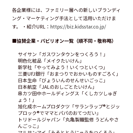
各企業様には、ファミリー層への新しいブランディ
ング・マーケティング手法として活用いただけま
す。 ・紹介URL：
https://biz.kidsstar.co.jp/
■協賛企業・パビリオン一覧（順不同・敬称略）
サイサン「ガスワンタウンをつくろう！」
明色化粧品「メイクたいけん」
新学社「やってみよう！いくつといくつ」
三菱UFJ銀行「おまつりでおかいものすごろく」
日本生命「びょういんのせんせいごっこ」
日本航空「JALのおしごとたいけん」
串カツ田中ホールディングス「くしカツしゅぎ
ょう！」
旭化成ホームプロダクツ「サランラップ®とジッ
プロック®でママとパパのおてつだい」
トリドールジャパン「丸亀製麺監修 うどんやさ
んごっこ」
マルサンアイ「みそととうにゅうをつくろう」