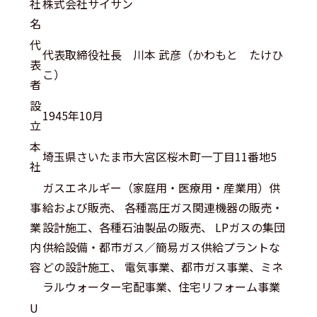
社
株式会社サイサン
名
代
代表取締役社長 川本 武彦（かわもと たけひ
表
こ）
者
設
1945年10月
立
本
埼玉県さいたま市大宮区桜木町一丁目11番地5
社
ガスエネルギー（家庭用・医療用・産業用）供
事
給および販売、 各種高圧ガス関連機器の販売・
業
設計施工、各種石油製品の販売、 LPガスの集団
内
供給設備・都市ガス／簡易ガス供給プラントな
容
どの設計施工、 電気事業、都市ガス事業、ミネ
ラルウォーター宅配事業、住宅リフォーム事業
U