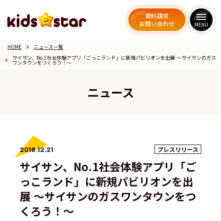
資料請求
資料請求
dehaze
dehaze
お問い合わせ
お問い合わせ
MENU
MENU
HOME
ニュース一覧
keyboard_arrow_right
サイサン、No.1社会体験アプリ「ごっこランド」に新規パビリオンを出展 〜サイサンのガス
keyboard_arrow_right
ワンタウンをつくろう！〜
ニュース
2018.12.21
プレスリリース
サイサン、No.1社会体験アプリ「ご
っこランド」に新規パビリオンを出
展 〜サイサンのガスワンタウンをつ
くろう！〜