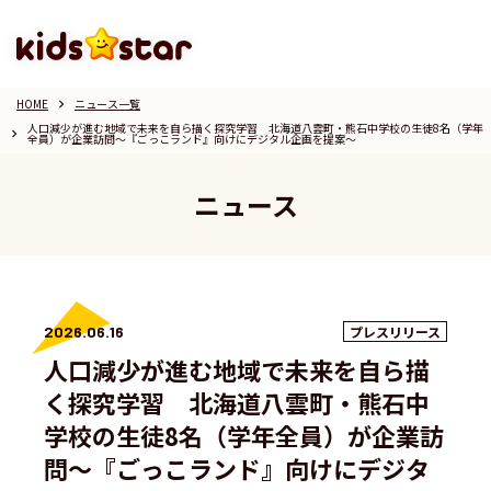
HOME
ニュース一覧
keyboard_arrow_right
人口減少が進む地域で未来を自ら描く探究学習 北海道八雲町・熊石中学校の生徒8名（学年
keyboard_arrow_right
全員）が企業訪問〜『ごっこランド』向けにデジタル企画を提案〜
ニュース
2026.06.16
プレスリリース
人口減少が進む地域で未来を自ら描
く探究学習 北海道八雲町・熊石中
学校の生徒8名（学年全員）が企業訪
問〜『ごっこランド』向けにデジタ