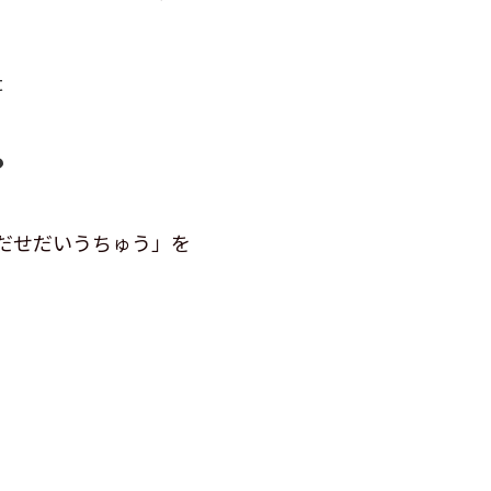
t
？
だせだいうちゅう」を