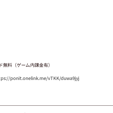
ド無料（ゲーム内課金有）
tps://ponit.onelink.me/vTKK/duwa9jyj