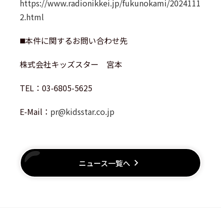
https://www.radionikkei.jp/fukunokami/2024111
2.html
◼️本件に関するお問い合わせ先
株式会社キッズスター 宮本
TEL：03-6805-5625
E-Mail：
pr@kidsstar.co.jp
keyboard_arrow_right
ニュース一覧へ