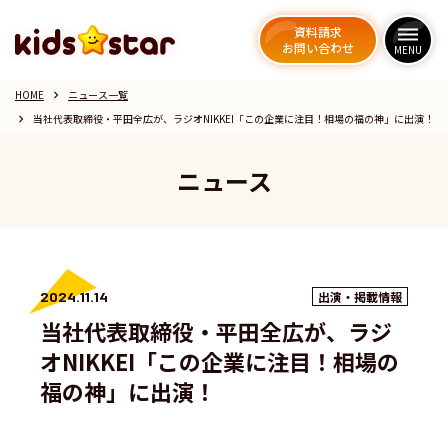
資料請求
資料請求
dehaze
dehaze
お問い合わせ
お問い合わせ
MENU
MENU
HOME
ニュース一覧
keyboard_arrow_right
当社代表取締役・平田全広が、ラジオNIKKEI「この企業に注目！相場の福の神」に出演！
keyboard_arrow_right
ニュース
2024.11.14
出演・掲載情報
当社代表取締役・平田全広が、ラジ
オNIKKEI「この企業に注目！相場の
福の神」に出演！