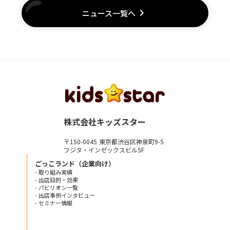
keyboard_arrow_right
ニュース一覧へ
株式会社キッズスター
〒150-0045 東京都渋谷区神泉町9-5
フジタ・インゼックスビル5F
ごっこランド（企業向け）
- 取り組み実績
- 出店目的・効果
- パビリオン一覧
- 出店事例インタビュー
- セミナー情報