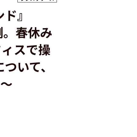
ンド』
側。春休み
フィスで操
について、
グ〜