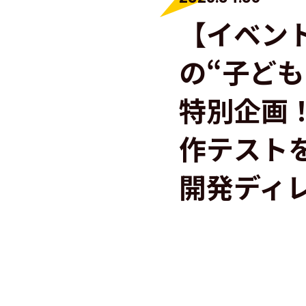
【イベン
の“子ど
特別企画
作テスト
開発ディ