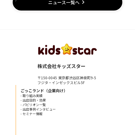
keyboard_arrow_right
ニュース一覧へ
株式会社キッズスター
〒150-0045 東京都渋谷区神泉町9-5
フジタ・インゼックスビル5F
ごっこランド（企業向け）
- 取り組み実績
- 出店目的・効果
- パビリオン一覧
- 出店事例インタビュー
- セミナー情報