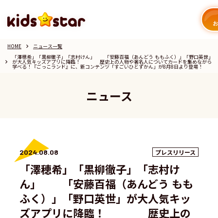
HOME
ニュース一覧
keyboard_arrow_right
「澤穂希」「黒柳徹子」「志村けん」 「安藤百福（あんどう ももふく）」「野口英世」
が大人気キッズアプリに降臨！ 歴史上の人物や著名人についてカードを集めながら
keyboard_arrow_right
学べる！『ごっこランド』に、新コンテンツ「すごいひとずかん」が8月8日より登場！
ニュース
2024.08.08
プレスリリース
「澤穂希」「黒柳徹子」「志村け
ん」 「安藤百福（あんどう もも
ふく）」「野口英世」が大人気キッ
ズアプリに降臨！ 歴史上の