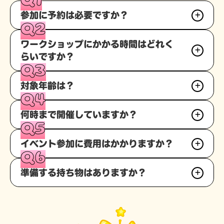
Q1
参加に予約は必要ですか？
Q2
不要です。当日会場へお越しください。
ワークショップにかかる時間はどれく
らいですか？
Q3
10分～30分ほどです。ワークショップの内容によって変
対象年齢は？
わりますが3歳のお子様でも飽きることなく楽しめる内容
Q4
になっています。
3歳から小学校低学年までお楽しみいただけます。保護者
何時まで開催していますか？
の方とご一緒に参加ください。
Q5
各施設の営業時間に準じます。参加される会場の詳細ペー
イベント参加に費用はかかりますか？
ジをご覧ください。
Q6
参加はすべて無料です。
準備する持ち物はありますか？
持ち物の準備は不要です。お気軽にお越しください。