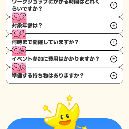
不要です。当日会場へお越しください。
ワークショップにかかる時間はどれく
らいですか？
Q3
10分～30分ほどです。ワークショップの内容によって変
対象年齢は？
わりますが3歳のお子様でも飽きることなく楽しめる内容
Q4
になっています。
3歳から小学校低学年までお楽しみいただけます。保護者
何時まで開催していますか？
の方とご一緒に参加ください。
Q5
各施設の営業時間に準じます。参加される会場の詳細ペー
イベント参加に費用はかかりますか？
ジをご覧ください。
Q6
参加はすべて無料です。
準備する持ち物はありますか？
持ち物の準備は不要です。お気軽にお越しください。