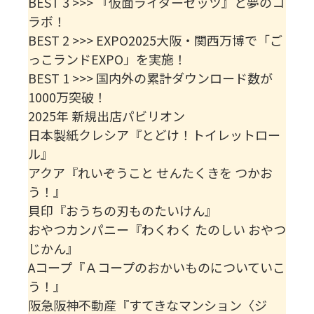
BEST 3 >>> 『仮面ライダーゼッツ』と夢のコ
ラボ！
BEST 2 >>> EXPO2025大阪・関西万博で「ご
っこランドEXPO」を実施！
BEST 1 >>> 国内外の累計ダウンロード数が
1000万突破！
2025年 新規出店パビリオン
日本製紙クレシア『とどけ！トイレットロー
ル』
アクア『れいぞうこと せんたくきを つかお
う！』
貝印『おうちの刃ものたいけん』
おやつカンパニー『わくわく たのしい おやつ
じかん』
Aコープ『Ａコープのおかいものについていこ
う！』
阪急阪神不動産『すてきなマンション〈ジ