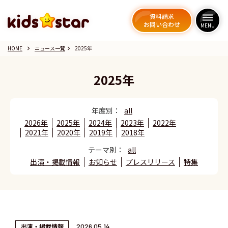
資料請求
資料請求
dehaze
dehaze
お問い合わせ
お問い合わせ
MENU
MENU
HOME
ニュース一覧
2025年
keyboard_arrow_right
keyboard_arrow_right
2025年
年度別：
all
2026年
2025年
2024年
2023年
2022年
2021年
2020年
2019年
2018年
テーマ別：
all
出演・掲載情報
お知らせ
プレスリリース
特集
出演・掲載情報
2026.05.14