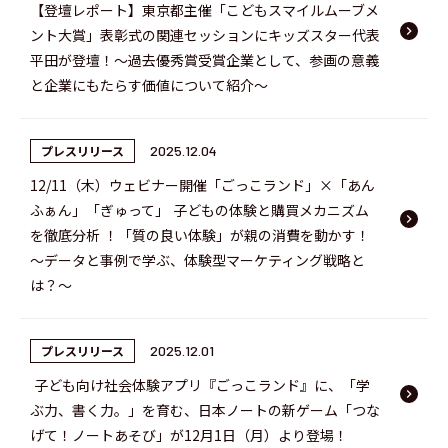
【登壇レポート】東京都主催「こどもスマイルムーブメ
keyboard_arrow_right
ント大賞」表彰式の関連セッションにキッズスター代表
平田が登壇！〜過去優秀賞受賞企業として、参画の意義
と企業にもたらす価値について紹介〜
プレスリリース
2025.12.04
12/11（木）ウェビナー開催「ごっこランド」×「あん
ふぁん」「ぎゅって」 子どもの体験と購買メカニズム
keyboard_arrow_right
を徹底分析 ！「質の良い体験」が親の消費を動かす！
～データと事例で学ぶ、体験型マーケティング戦略と
は？～
プレスリリース
2025.12.01
子ども向け社会体験アプリ『ごっこランド』に、「学
keyboard_arrow_right
ぶ力、書く力。」を育む、日本ノートの新ゲーム「つな
げて！ノートあそび」が12月1日（月）より登場！